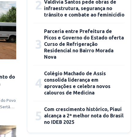
2
Valdívia Santos pede obras de
infraestrutura, segurança no
trânsito e combate ao feminicídio
Parceria entre Prefeitura de
Picos e Governo do Estado oferta
3
Curso de Refrigeração
Residencial no Bairro Morada
Nova
Colégio Machado de Assis
nto do
4
consolida liderança em
m
aprovações e celebra novos
calouros de Medicina
 do Povo
Sertão,
Com crescimento histórico, Piauí
5
alcança a 2ª melhor nota do Brasil
no IDEB 2025