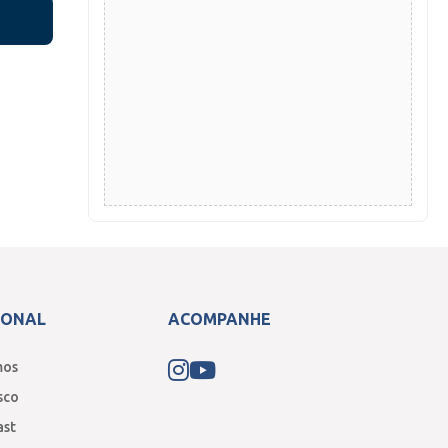
IONAL
ACOMPANHE
mos
sco
ast