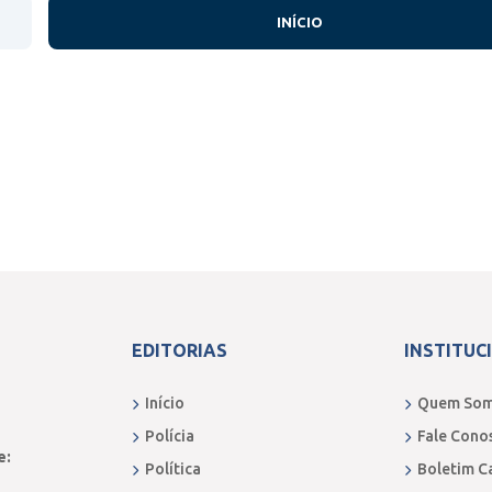
INÍCIO
EDITORIAS
INSTITUC
Início
Quem So
Polícia
Fale Cono
e:
Política
Boletim C