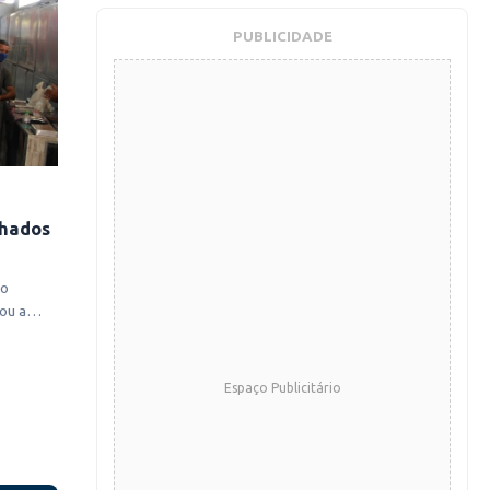
PUBLICIDADE
chados
co
ou a
Espaço Publicitário