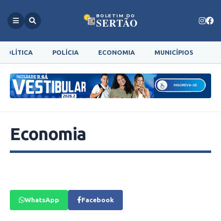
BOLETIM DO
SERTÃO
POLÍTICA
POLÍCIA
ECONOMIA
MUNICÍPIOS
G
Economia
WhatsApp
Facebook