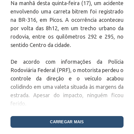
Na manhã desta quinta-feira (17), um acidente
envolvendo uma carreta bitrem foi registrado
na BR-316, em Picos. A ocorrência aconteceu
por volta das 8h12, em um trecho urbano da
rodovia, entre os quilômetros 292 e 295, no
sentido Centro da cidade.
De acordo com informações da Polícia
Rodoviária Federal (PRF), o motorista perdeu o
controle da direção e o veículo acabou
colidindo em uma valeta situada às margens da
estrada. Apesar do impacto, ninguém ficou
ferido.
O acidente ocorreu nas proximidades da
CARREGAR MAIS
Universidade Estadual do Piauí (UESPI), da