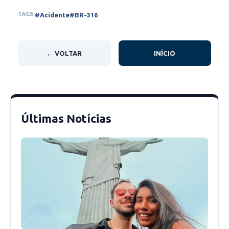
Unidade Básica de Saúde (UBS) do bairro
TAGS:
#Acidente
#BR-316
Mirolândia e do posto da PRF. A situação foi
comunicada às autoridades para os devidos
procedimentos.
← VOLTAR
INÍCIO
Últimas Notícias