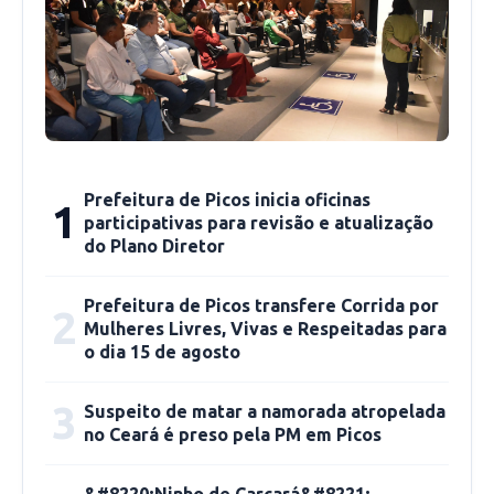
crimes violentos em todo o território estadual,
reflexo de uma estratégia baseada na
integração institucional e no fortalecimento
das investigações criminais.
A Delegacia orienta que moradores continuem
Prefeitura de Picos inicia oficinas
1
contribuindo por meio de denúncias anônimas
participativas para revisão e atualização
de homicídios, tráfico de drogas e outras
do Plano Diretor
práticas ilícitas. A identidade do denunciante é
Prefeitura de Picos transfere Corrida por
preservada e a colaboração da comunidade é
2
Mulheres Livres, Vivas e Respeitadas para
considerada essencial para salvar vidas e
o dia 15 de agosto
manter o avanço no enfrentamento da
violência em Picos.
3
Suspeito de matar a namorada atropelada
no Ceará é preso pela PM em Picos
&#8220;Ninho de Carcará&#8221;