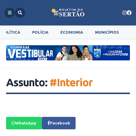
BOLETIM DO
SERTÃO
POLÍTICA
POLÍCIA
ECONOMIA
MUNICÍPIOS
G
Assunto:
#Interior
WhatsApp
Facebook