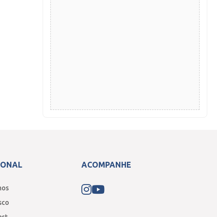
IONAL
ACOMPANHE
mos
sco