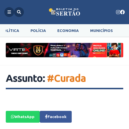
BOLETIM DO
SERTÃO
POLÍTICA
POLÍCIA
ECONOMIA
MUNICÍPIOS
G
Assunto:
#Curada
WhatsApp
Facebook