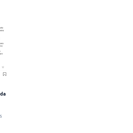
 da
 S