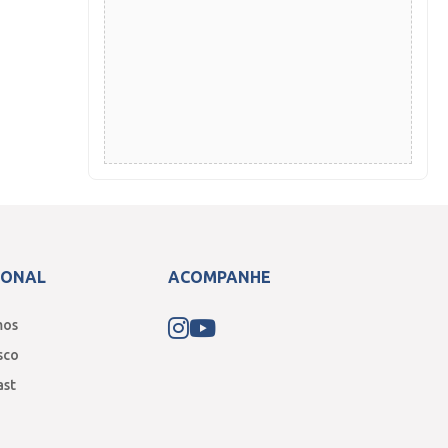
IONAL
ACOMPANHE
mos
sco
ast