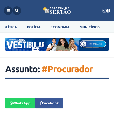
BOLETIM DO
SERTÃO
POLÍTICA
POLÍCIA
ECONOMIA
MUNICÍPIOS
G
Assunto:
#Procurador
WhatsApp
Facebook