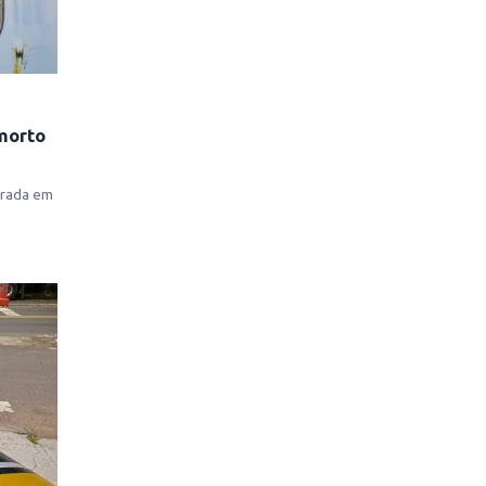
morto
trada em