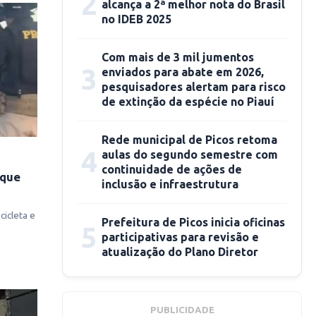
2
alcança a 2ª melhor nota do Brasil
no IDEB 2025
Com mais de 3 mil jumentos
3
enviados para abate em 2026,
pesquisadores alertam para risco
de extinção da espécie no Piauí
Rede municipal de Picos retoma
4
aulas do segundo semestre com
continuidade de ações de
 que
inclusão e infraestrutura
icleta e
Prefeitura de Picos inicia oficinas
5
participativas para revisão e
atualização do Plano Diretor
PUBLICIDADE