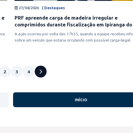
27/04/2026
| Destaques
 e
PRF apreende carga de madeira irregular e
comprimidos durante fiscalização em Ipiranga do
ava
A ação ocorreu por volta das 17h35, quando a equipe recebeu in
sobre um veículo que estaria circulando com possível carga ilegal.
2
3
4
INÍCIO