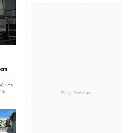
 em
24), uma
rma
Espaço Publicitário