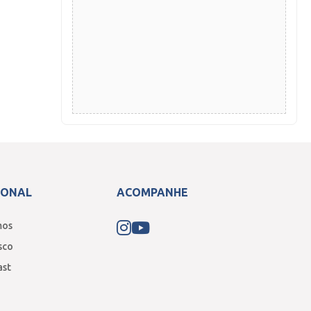
IONAL
ACOMPANHE
mos
sco
ast