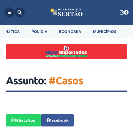
BOLETIM DO
SERTÃO
POLÍTICA
POLÍCIA
ECONOMIA
MUNICÍPIOS
G
Assunto:
#Casos
WhatsApp
Facebook