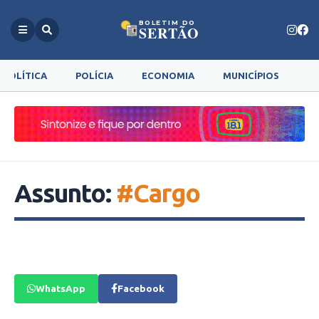
BOLETIM DO
SERTÃO
POLÍTICA
POLÍCIA
ECONOMIA
MUNICÍPIOS
G
Assunto:
#Cargo
WhatsApp
Facebook