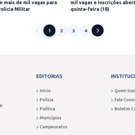
m mais de mil vagas para
mil vagas e inscrições aber
olícia Militar
quinta-feira (18)
1
2
3
4
EDITORIAS
INSTITUC
Início
Quem So
Polícia
Fale Cono
e:
Política
Boletim C
Municípios
Campeonatos