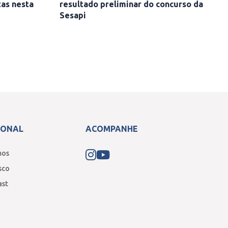
tas nesta
resultado preliminar do concurso da
Sesapi
IONAL
ACOMPANHE
mos
sco
ast