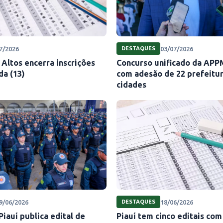
7/2026
03/07/2026
DESTAQUES
Altos encerra inscrições
Concurso unificado da APPM
da (13)
com adesão de 22 prefeitur
cidades
9/06/2026
18/06/2026
DESTAQUES
iauí publica edital de
Piauí tem cinco editais com