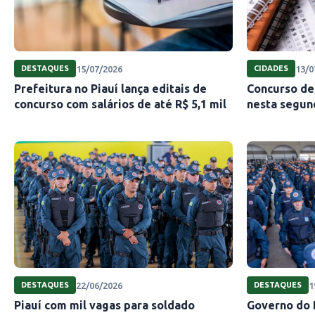
15/07/2026
13/0
DESTAQUES
CIDADES
Prefeitura no Piauí lança editais de
Concurso de 
concurso com salários de até R$ 5,1 mil
nesta segun
22/06/2026
1
DESTAQUES
DESTAQUES
Piauí com mil vagas para soldado
Governo do P