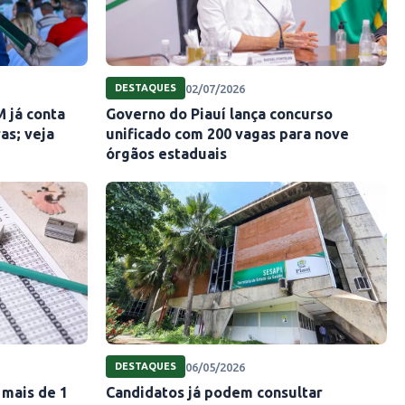
02/07/2026
DESTAQUES
 já conta
Governo do Piauí lança concurso
as; veja
unificado com 200 vagas para nove
órgãos estaduais
06/05/2026
DESTAQUES
 mais de 1
Candidatos já podem consultar