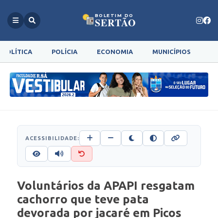
BOLETIM DO
SERTÃO
POLÍTICA
POLÍCIA
ECONOMIA
MUNICÍPIOS
G
ACESSIBILIDADE:
Voluntários da APAPI resgatam
cachorro que teve pata
devorada por jacaré em Picos