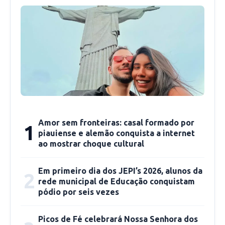
ação.
A APAPI agora luta para custear o tratamento
do animal. As doações podem ser feitas através
das contas bancárias.
Amor sem fronteiras: casal formado por
1
piauiense e alemão conquista a internet
ao mostrar choque cultural
Em primeiro dia dos JEPI’s 2026, alunos da
2
rede municipal de Educação conquistam
pódio por seis vezes
Picos de Fé celebrará Nossa Senhora dos