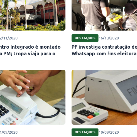
2/11/2020
16/10/2020
DESTAQUES
entro Integrado é montado
PF investiga contratação d
a PM; tropa viaja para o
Whatsapp com fins eleitorai
1/09/2020
10/09/2020
DESTAQUES