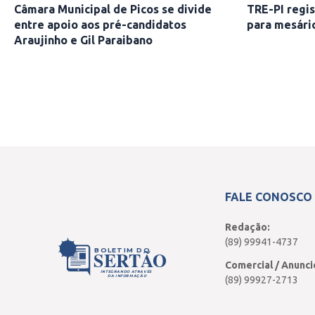
Câmara Municipal de Picos se divide
TRE-PI regis
entre apoio aos pré-candidatos
para mesári
Araujinho e Gil Paraibano
FALE CONOSCO
Redação:
(89) 99941-4737
BOLETIM DO
SERTÃO
Comercial / Anunci
INTEGRANDO ATRAVÉS
DA INFORMAÇÃO
(89) 99927-2713