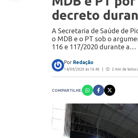
MDB e PT por
decreto dura
A Secretaria de Saúde de Pic
o MDB e o PT sob o argume
116 e 117/2020 durante a…
Por
Redação
14/09/2020 às 16:40
|
2 min de leitur
COMPARTILHE: