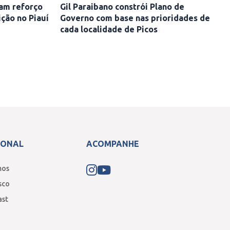
ram reforço
Gil Paraibano constrói Plano de
ição no Piauí
Governo com base nas prioridades de
cada localidade de Picos
IONAL
ACOMPANHE
mos
sco
ast