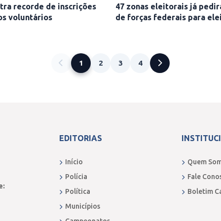
tra recorde de inscrições
47 zonas eleitorais já pedi
os voluntários
de forças federais para ele
1
2
3
4
EDITORIAS
INSTITUC
Início
Quem So
Polícia
Fale Cono
e:
Política
Boletim C
Municípios
Campeonatos