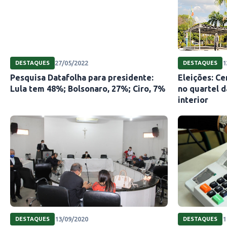
27/05/2022
1
DESTAQUES
DESTAQUES
Pesquisa Datafolha para presidente:
Eleições: C
Lula tem 48%; Bolsonaro, 27%; Ciro, 7%
no quartel d
interior
13/09/2020
1
DESTAQUES
DESTAQUES