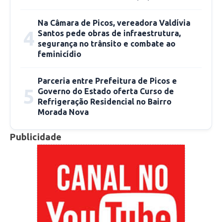
serão repassadas em tempo hábil para que aqui
Na Câmara de Picos, vereadora Valdívia
ele possa fazer a defesa ou posso ter
4
Santos pede obras de infraestrutura,
entendimento com os demais vereadores”
segurança no trânsito e combate ao
disse Chaguinha.
feminicídio
Fonte: ascom
Parceria entre Prefeitura de Picos e
5
Governo do Estado oferta Curso de
Refrigeração Residencial no Bairro
Morada Nova
Publicidade