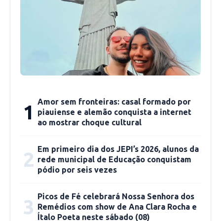
o vereador Filomeno teve durante a liderança
do governo na casa, e acredita que o novo líder
dará conta do recado a frente da função.
“Nós sabíamos do compromisso que tinha o
vereador Filomeno Portela, em defender os
projetos do executivo, sempre foi uma pessoa
Amor sem fronteiras: casal formado por
1
preocupada com isso, em primeiro lugar tudo
piauiense e alemão conquista a internet
que o executivo tinha interesse para fazer a
ao mostrar choque cultural
defesa, conversava com os vereadores e a
partir de agora essa função vai passar para o
Em primeiro dia dos JEPI’s 2026, alunos da
2
rede municipal de Educação conquistam
Pedro Pio, e nós acreditamos que ele vai dar
pódio por seis vezes
conta do recado. É uma pessoa paciente, uma
pessoa tranquila, é da casa do prefeito, eles
Picos de Fé celebrará Nossa Senhora dos
3
têm um entendimento mais fácil, as discussões
Remédios com show de Ana Clara Rocha e
Ítalo Poeta neste sábado (08)
serão mais fáceis, certamente as informações