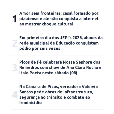
Conversa com a população
Amor sem fronteiras: casal formado por
1
piauiense e alemão conquista a internet
O vereador tem prezado no seu mandato pela
ao mostrar choque cultural
conversa com a população para saber quais as
necessidades e principais demandas da
Em primeiro dia dos JEPI’s 2026, alunos da
2
rede municipal de Educação conquistam
sociedade. Antes de apresentar os
pódio por seis vezes
requerimentos na Câmara Municipal,
Matusalém com representantes das
Picos de Fé celebrará Nossa Senhora dos
3
instituições para as quais realiza os pedidos no
Remédios com show de Ana Clara Rocha e
Ítalo Poeta neste sábado (08)
intuito de viabilizar o atendimento da demanda.
Na Câmara de Picos, vereadora Valdívia
4
Santos pede obras de infraestrutura,
segurança no trânsito e combate ao
feminicídio