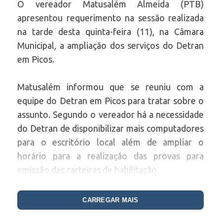
O vereador Matusalém Almeida (PTB)
apresentou requerimento na sessão realizada
na tarde desta quinta-feira (11), na Câmara
Municipal, a ampliação dos serviços do Detran
em Picos.
Matusalém informou que se reuniu com a
equipe do Detran em Picos para tratar sobre o
assunto. Segundo o vereador há a necessidade
do Detran de disponibilizar mais computadores
para o escritório local além de ampliar o
horário para a realização das provas para
emissão das carteiras de habilitação.
“É necessário que o Detran venha ampliar esse
CARREGAR MAIS
serviço trazendo mais computadores,