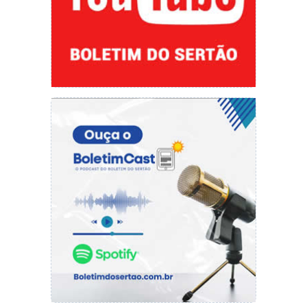
o DNIT desse uma resposta à nossa casa e
estaremos cobrando que o órgão tome essas
providencias rapidamente”, frisou.
Dedé Monteiro destacou que há a necessidade
de mais organização naquele trecho uma vez
que milhares de pessoas trafegam por ali todo
dia. “Estamos lidando com vidas”, destacou.