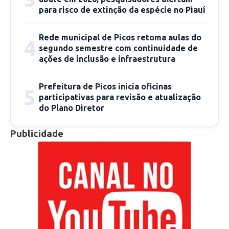
atendimento urgente no Hospital Regional.
para risco de extinção da espécie no Piauí
Rede municipal de Picos retoma aulas do
4
segundo semestre com continuidade de
ações de inclusão e infraestrutura
Prefeitura de Picos inicia oficinas
5
participativas para revisão e atualização
do Plano Diretor
Publicidade
“Sabemos que o direito é de quem está indo
para o Hospital Regional (fazendo o contorno
na rotatória), pois muitas vezes fica interditado
e atrapalha o acesso das pessoas; gostaria que