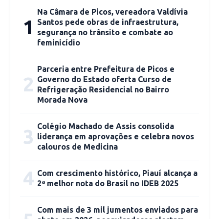
Na Câmara de Picos, vereadora Valdívia
“São mais de 40 municípios que congregam a
1
Santos pede obras de infraestrutura,
macrorregião e certamente comportaria bem
segurança no trânsito e combate ao
feminicídio
mais esse Centro de Oncologia, então nós
acreditamos que havendo bom senso, nós
Parceria entre Prefeitura de Picos e
pedimos inclusive ao presidente do Conselho
2
Governo do Estado oferta Curso de
Municipal de Saúde para que colocasse em
Refrigeração Residencial no Bairro
pauta na discussão, aprovasse a encaminhasse
Morada Nova
para a Comissão Gestora que poderá discutir
Colégio Machado de Assis consolida
essas questões e depois encaminhar para o
3
liderança em aprovações e celebra novos
Secretário de Saúde e automaticamente para o
calouros de Medicina
Ministério. Com isso a gente viabilizaria mais
um centro de saúde que iria atender à demanda
4
Com crescimento histórico, Piauí alcança a
da região de Picos” afirmou.
2ª melhor nota do Brasil no IDEB 2025
Fonte: ascom
Com mais de 3 mil jumentos enviados para