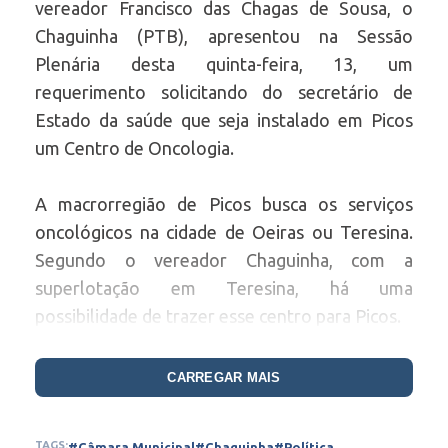
vereador Francisco das Chagas de Sousa, o
Chaguinha (PTB), apresentou na Sessão
Plenária desta quinta-feira, 13, um
requerimento solicitando do secretário de
Estado da saúde que seja instalado em Picos
um Centro de Oncologia.
A macrorregião de Picos busca os serviços
oncológicos na cidade de Oeiras ou Teresina.
Segundo o vereador Chaguinha, com a
superlotação em Teresina, há uma
possibilidade de trazer esse centro para Picos.
“Picos já teve oportunidade no passado de
CARREGAR MAIS
disputar uma vaga para o Centro de Oncologia.
Ocorre que na época o deputado Assis lutou e
TAGS:
#Câmara Municipal
#Chaguinha
#Política