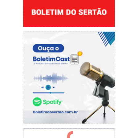
normalmente recebido subiu de R$ 191,0
bilhões em julho para R$ 192,7 bilhões em
agosto, puxada por um aumento da população
ocupada. Considerando o rendimento efetivo, a
massa de rendimento cresceu 3,5%, passando
de R$ 167 bilhões em julho para R$ 172,7
bilhões em agosto.
O rendimento médio real domiciliar per capita
efetivamente recebido no Brasil foi de R$
1.302 em agosto, 2,2% superior aos R$ 1.274
recebidos em julho. No Nordeste, a renda
média per capita foi de R$ 911, e no Norte, R$
920.
O rendimento médio domiciliar per capita dos