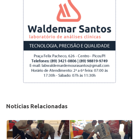
domicílios onde nenhum dos moradores
recebia algum auxílio do governo concedido
em função da pandemia totalizou foi de, em
média, R$ 1.802 em agosto, mais que o dobro
da renda dos lares em que alguém algum
morador recebia o auxílio (R$ 816).
Fonte: Estadão Conteúdo
Notícias Relacionadas