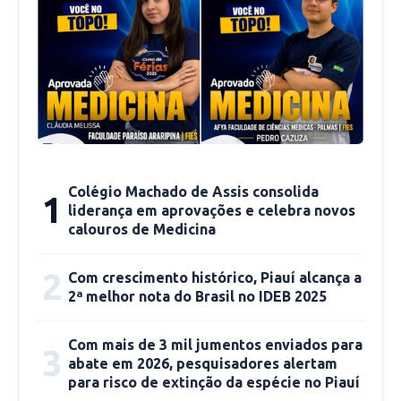
trabalhadores. Mas a melhora com o passar dos
meses foi puxada pelo retorno ao trabalho dos
funcionários afastados.
“As pessoas estão retornando ao mercado de
trabalho, e elas foram recuperando a renda que
elas recebiam antes. A gente vê isso no
afastamento de trabalhadores ocupados que
Colégio Machado de Assis consolida
1
foi sendo reduzido ao longo dos meses, e a
liderança em aprovações e celebra novos
gente vê também nas horas trabalhadas. A
calouros de Medicina
diferença entre as horas trabalhadas e as horas
2
habituais diminuiu. As pessoas estão voltando a
Com crescimento histórico, Piauí alcança a
2ª melhor nota do Brasil no IDEB 2025
trabalhar mais e estão conseguindo recuperar
renda”, afirmou Maria Lucia.
Com mais de 3 mil jumentos enviados para
3
abate em 2026, pesquisadores alertam
As regiões Sudeste e Sul tiveram as menores
para risco de extinção da espécie no Piauí