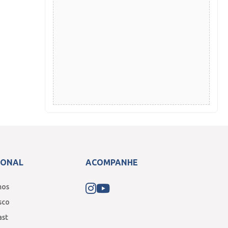
IONAL
ACOMPANHE
mos
sco
ast