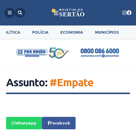
BOLETIM DO
SERTÃO
POLÍTICA
POLÍCIA
ECONOMIA
MUNICÍPIOS
G
Assunto:
#Empate
WhatsApp
Facebook