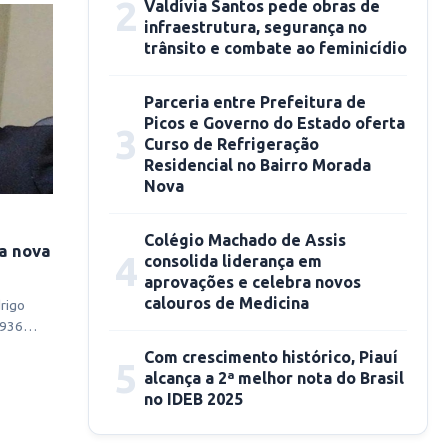
2
Valdívia Santos pede obras de
infraestrutura, segurança no
trânsito e combate ao feminicídio
Parceria entre Prefeitura de
Picos e Governo do Estado oferta
3
Curso de Refrigeração
Residencial no Bairro Morada
Nova
Colégio Machado de Assis
a nova
4
consolida liderança em
aprovações e celebra novos
calouros de Medicina
rigo
 936
Com crescimento histórico, Piauí
5
alcança a 2ª melhor nota do Brasil
no IDEB 2025