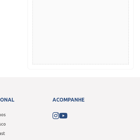
IONAL
ACOMPANHE
mos
sco
ast