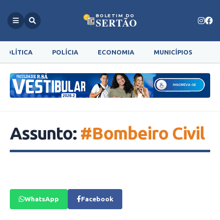
BOLETIM DO
SERTÃO
POLÍTICA
POLÍCIA
ECONOMIA
MUNICÍPIOS
G
Assunto:
#Bombeiro Civil
WhatsApp
Facebook