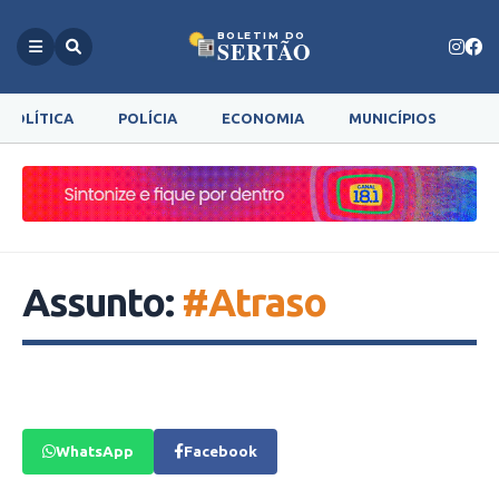
BOLETIM DO
SERTÃO
POLÍTICA
POLÍCIA
ECONOMIA
MUNICÍPIOS
G
Assunto:
#Atraso
WhatsApp
Facebook