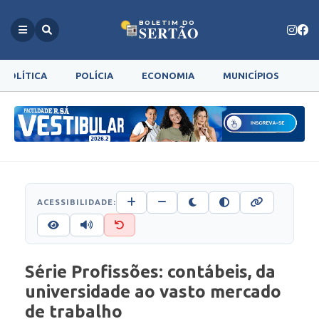
BOLETIM DO
SERTÃO
POLÍTICA
POLÍCIA
ECONOMIA
MUNICÍPIOS
G
ACESSIBILIDADE:
Série Profissões: contábeis, da
universidade ao vasto mercado
de trabalho