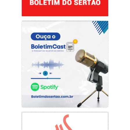
sobre o que é a Contabilidade, ou seja, pude
perceber que ela não é somente números é
uma ciência social. Ao longo da graduação,
aprendi desde as noções básicas das Ciências
Contábeis à avançada para tomada de decisões
gerenciais, além de disciplinas afins que
complementam o ensino do curso e atividades
práticas de um escritório contábil”, diz a
contadora.
A estudante do 3° período do curso de Ciências
Contábeis da Faculdade R.Sá, Maria da Cruz
Nascimento, diz que é apaixonada pelo curso e
busca aproveitar ainda mais cada período que
está por vir e espera fazer uma especialização
pois área abrange diversos campos.