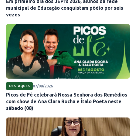
Em primeiro dia dos JEPI’s 2026, alunos da rede
municipal de Educação conquistam pódio por seis
vezes
07/08/2026
DESTAQUES
Picos de Fé celebrará Nossa Senhora dos Remédios
com show de Ana Clara Rocha e Ítalo Poeta neste
sábado (08)