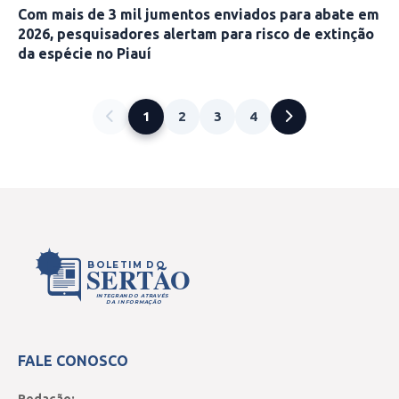
Com mais de 3 mil jumentos enviados para abate em
2026, pesquisadores alertam para risco de extinção
da espécie no Piauí
1
2
3
4
BOLETIM DO
SERTÃO
INTEGRANDO ATRAVÉS
DA INFORMAÇÃO
FALE CONOSCO
Redação: