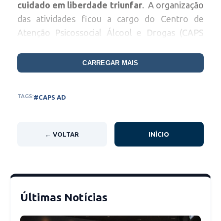
cuidado em liberdade triunfar
. A organização
das atividades ficou a cargo do Centro de
Atenção Psicossocial Álcool e Drogas (CAPS
AD) e da Secretaria Municipal de Saúde, tendo
como objetivo promover a conscientização
CARREGAR MAIS
sobre a saúde mental e fortalecer a luta contra
o estigma e a exclusão social.
TAGS:
#CAPS AD
← VOLTAR
INÍCIO
Últimas Notícias