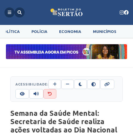
BOLETIM DO
SERTÃO
POLÍTICA
POLÍCIA
ECONOMIA
MUNICÍPIOS
G
ACESSIBILIDADE:
Semana da Saúde Mental:
Secretaria de Saúde realiza
ações voltadas ao Dia Nacional