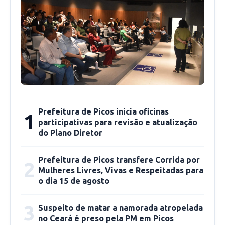
Confira como foi a programação da Semana
da Saúde Mental!
14/05/2024
– Foram realizadas no CAPS AD II
palestras com Assistentes Sociais, equipe do
Prefeitura de Picos inicia oficinas
1
CAPS AD II e com o Advogado da Saúde, Murilo
participativas para revisão e atualização
do Plano Diretor
Barbosa e contou com a participação de
usuários e seus familiares. O momento
Prefeitura de Picos transfere Corrida por
reforçou a importância do apoio mútuo das
2
Mulheres Livres, Vivas e Respeitadas para
famílias e da comunidade na promoção do
o dia 15 de agosto
cuidado em liberdade.
3
Suspeito de matar a namorada atropelada
no Ceará é preso pela PM em Picos
15/05/2024
– Aconteceu uma Roda de