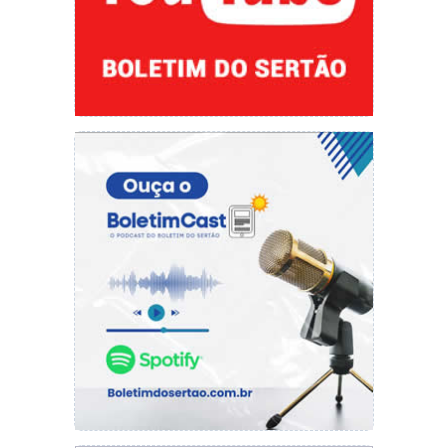
familiar durante o processo de recuperação. O
público presente contou com alunos e
professores da escola, profissionais do CAPS II
e CAPS AD II, além de usuários dos serviços dos
órgãos presentes.
17/05/2024
– Os profissionais do CAPS II,
levaram usuários dos serviços para fazerem um
passeio na Água Mineral Manaíra, na cidade de
Dom Expedito Lopes. Essa iniciativa, visou
promover a integração dos usuários na
sociedade, combatendo o isolamento social.