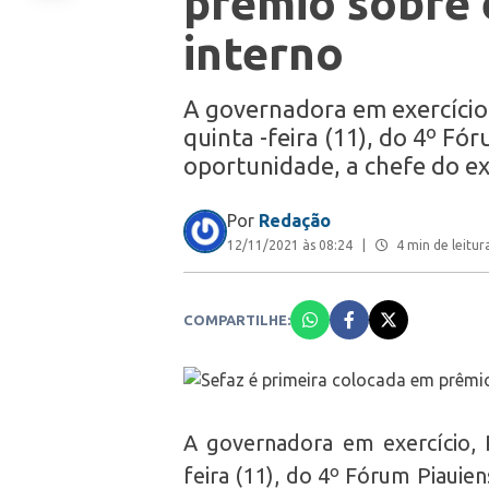
prêmio sobre 
interno
A governadora em exercício,
quinta -feira (11), do 4º Fó
oportunidade, a chefe do ex
Por
Redação
12/11/2021 às 08:24
|
4 min de leitur
COMPARTILHE:
A governadora em exercício, R
feira (11), do 4º Fórum Piauie