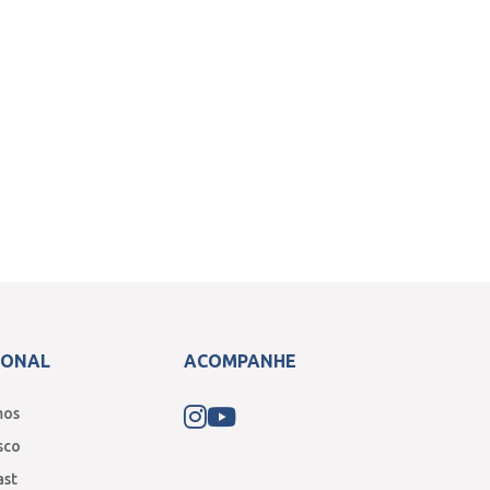
IONAL
ACOMPANHE
mos
sco
ast