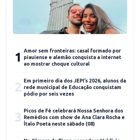
16/07
– Pessoas de 60 anos e mais
Documentação necessária: CPF, Cartão do SUS,
Cartão de vacinação
Local: CEMPI
Amor sem fronteiras: casal formado por
1
piauiense e alemão conquista a internet
Das 08h ás 12h
ao mostrar choque cultural
17/07
Pessoas imunocomprometidas a partir
Em primeiro dia dos JEPI’s 2026, alunos da
2
rede municipal de Educação conquistam
de 5 anos de idade
pódio por seis vezes
Documentação necessária: CPF, Cartão do SUS,
Picos de Fé celebrará Nossa Senhora dos
3
Cartão de vacinação, Laudo médico
Remédios com show de Ana Clara Rocha e
Ítalo Poeta neste sábado (08)
comprobatório