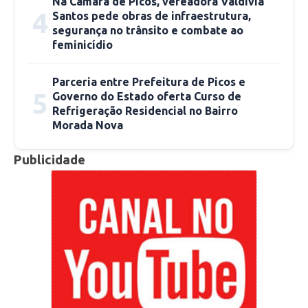
Na Câmara de Picos, vereadora Valdívia
Local: CEMPI
4
Santos pede obras de infraestrutura,
segurança no trânsito e combate ao
Das 08h ás 12h
feminicídio
18/07
Pessoas com comorbidades
Parceria entre Prefeitura de Picos e
5
Governo do Estado oferta Curso de
Refrigeração Residencial no Bairro
Documentação necessária: CPF, Cartão do SUS,
Morada Nova
Cartão de vacinação,
Laudo médico
comprobatório
Publicidade
Local: CEMPI
Das 08h ás 12h
19/07
Crianças de 6 meses a 4 anos de idade