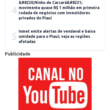
&#8220;Ninho de Carcará&#8221;
4
movimenta quase R$ 1 milhão em primeira
rodada de negócios com investidores
privados do Piauí
Inmet emite alertas de vendaval e baixa
5
umidade para o Piauí; veja as regiões
afetadas
Publicidade
Nós tentamos contato com a Secretaria
Estadual de Saúde para ouvir a explicação
deles, mas os números de telefone
disponibilizados não chamavam ou ninguém
atendia.