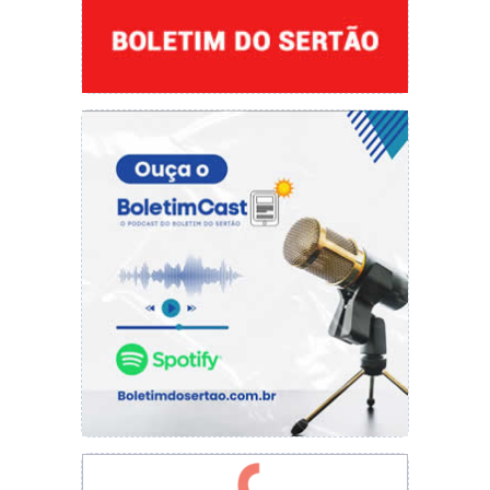
Independente da quantidade real de casos de
coronavírus em Picos, os números sobem e o
grau de infecção permanece alto, embora
também tenham crescido a quantidade de
pessoas recuperadas. O mais seguro, no
momento, é permanecer em casa e evitar
festas e aglomerações.