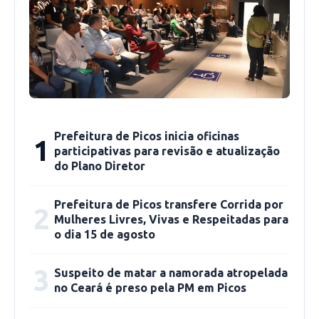
só pra comprovar o uso dos testes e que
deveria ser comprovado pelo CPF”, declarou.
Para Robsoncley faltou mais atenção por parte
da secretaria estadual. “A SESAPI não analisou
os dados e não retirou na planilha deles os
casos de duplicidades. Eu solicitei a lista de
Prefeitura de Picos inicia oficinas
1
casos notificados e identifiquei mais vários
participativas para revisão e atualização
casos de pacientes que foram notificados
do Plano Diretor
duplamente. Picos utiliza como fonte de
notificação o sistema e-SUS Notifica que é do
Prefeitura de Picos transfere Corrida por
2
Mulheres Livres, Vivas e Respeitadas para
Ministério de Saúde”, frisou.
o dia 15 de agosto
3
Suspeito de matar a namorada atropelada
no Ceará é preso pela PM em Picos