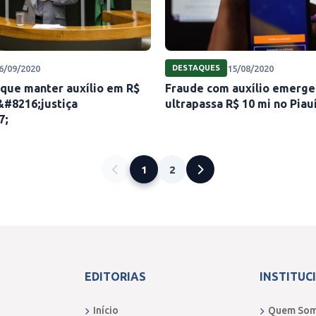
6/09/2020
15/08/2020
DESTAQUES
 que manter auxílio em R$
Fraude com auxílio emerge
&#8216;justiça
ultrapassa R$ 10 mi no Piau
7;
1
2
EDITORIAS
INSTITUC
Início
Quem So