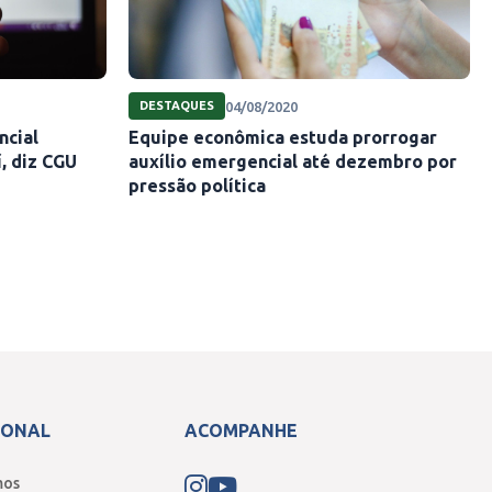
04/08/2020
DESTAQUES
ncial
Equipe econômica estuda prorrogar
í, diz CGU
auxílio emergencial até dezembro por
pressão política
IONAL
ACOMPANHE
mos