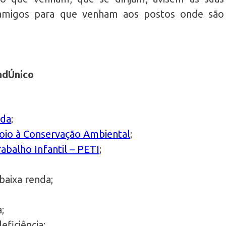
us amigos para que venham aos postos onde são
adÚnico
ida
;
oio à Conservação Ambiental
;
balho Infantil – PETI​
;
baixa renda;
;
ficiência;