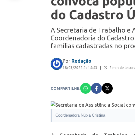
convoca popul
do Cadastro Ú
A Secretaria de Trabalho e A
Coordenadoria do Cadastro Ú
famílias cadastradas no pr
Por
Redação
18/03/2022 às 14:43
|
2 min de leitur
COMPARTILHE:
Coordenadora Núbia Cristina