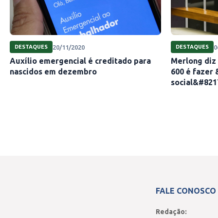
20/11/2020
0
DESTAQUES
DESTAQUES
Auxílio emergencial é creditado para
Merlong diz
nascidos em dezembro
600 é fazer 
social&#821
FALE CONOSCO
Redação: