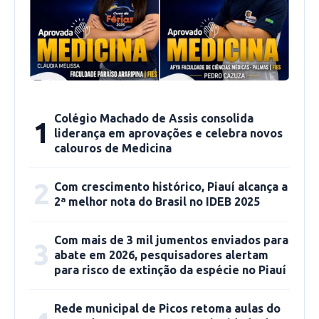
levando essa informação para a população”,
ressaltou o coordenador.
Os principais malefícios do tabaco são: câncer,
derrame, impotência, doenças pulmonares,
doenças cardiovasculares e 48 substâncias
Colégio Machado de Assis consolida
nocivas à saúde. Vale ressaltar que o
1
liderança em aprovações e celebra novos
tratamento acontece de forma gratuita e os
calouros de Medicina
interessados devem procurar a Unidade Básica
de Saúde mais próxima e efetuar o cadastro.
2
Com crescimento histórico, Piauí alcança a
2ª melhor nota do Brasil no IDEB 2025
Com mais de 3 mil jumentos enviados para
3
abate em 2026, pesquisadores alertam
para risco de extinção da espécie no Piauí
Rede municipal de Picos retoma aulas do