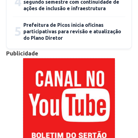
4
segundo semestre com continuidade de
ações de inclusão e infraestrutura
Prefeitura de Picos inicia oficinas
5
participativas para revisão e atualização
do Plano Diretor
Publicidade
CCOM/PMP
Por: Jackelany Vasconcelos