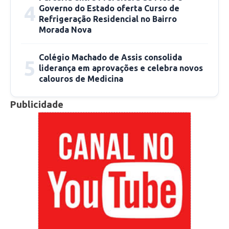
4
Governo do Estado oferta Curso de
Refrigeração Residencial no Bairro
Morada Nova
Colégio Machado de Assis consolida
5
liderança em aprovações e celebra novos
calouros de Medicina
Secretário de Saúde, Dr. Júnior Santos. Foto: Aparecida Mota
Publicidade
“Devido o decreto ter a exigência do uso de
máscaras, o município mandou confeccionar 10
mil máscaras para entregar a população,
estaremos distribuindo nas filas dos bancos,
associação de moradores, por meio dos PSFs e
equipes do NASF no centro da cidade”,
destacou o Secretário.