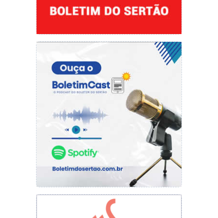
O gestor apelou para a população fazer o uso
da máscara sempre que for sair de casa e nos
locais públicos. “Quando fazemos o uso da
máscara, estamos nos protegendo e
protegendo as demais pessoas, caso tenha o
vírus, ela é fundamental para a proteção,
vamos usa-la e promover o isolamento social”,
finalizou o secretário.
Foi mandado confeccionar 10 mil máscaras para
distribuição, além de mil kits de EPIs, contendo
máscara, touca e avental.
Fonte: CCOM/Aparecida Mota