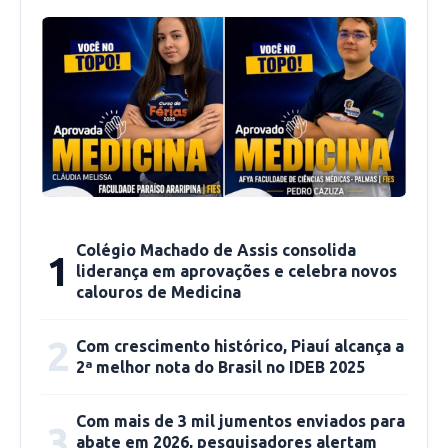
Unicef em Picos, Kátia Rúbia, que representa a
Secretaria de Educação.
Colégio Machado de Assis consolida
1
liderança em aprovações e celebra novos
calouros de Medicina
O encontro teve como propósito, ainda,
2
Com crescimento histórico, Piauí alcança a
apresentar a metodologia do Selo Unicef, que
2ª melhor nota do Brasil no IDEB 2025
tem por meta reforçar os compromissos
assumidos pelos municípios, além de incentivar
Com mais de 3 mil jumentos enviados para
3
abate em 2026, pesquisadores alertam
a criação e/ou fortalecimento de espaços de