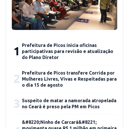
interesse público, lavagem de dinheiro,
organização criminosa e falsificação de
documento público”, informou a PF.
Fonte: Agência Brasil
Prefeitura de Picos inicia oficinas
1
participativas para revisão e atualização
do Plano Diretor
Prefeitura de Picos transfere Corrida por
2
Mulheres Livres, Vivas e Respeitadas para
o dia 15 de agosto
3
Suspeito de matar a namorada atropelada
no Ceará é preso pela PM em Picos
&#8220;Ninho de Carcará&#8221;
movimenta quase R$ 1 milhão em primeira