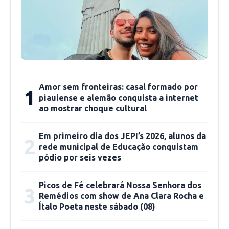
do trabalho. O relator da matéria foi o
deputado Ziza Carvalho (MDB) que deu parecer
favorável. A matéria segue direto para votação
em Plenário. Em seu relatório Ziza afirmou que
medidas semelhantes já foram bem aceitas
pelo Poder Judiciário e que a matéria poderia
Amor sem fronteiras: casal formado por
1
até mesmo ser transformada em um Projeto de
piauiense e alemão conquista a internet
Lei Ordinária.
ao mostrar choque cultural
“Nosso indicativo visa a criação de oficinas
Em primeiro dia dos JEPI’s 2026, alunos da
2
rede municipal de Educação conquistam
dentro dos presídios para que os detentos
pódio por seis vezes
trabalhem nas áreas de Metalurgia, Marcenaria
e Pintura. O serviço deverá ser coordenado
Picos de Fé celebrará Nossa Senhora dos
3
pela Secretaria de Estado da Justiça. Os
Remédios com show de Ana Clara Rocha e
Ítalo Poeta neste sábado (08)
detentos farão reparos principalmente em
móveis e utensílios da rede estadual de