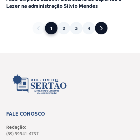
Lazer na administração Silvio Mendes
1
2
3
4
BOLETIM DO
SERTÃO
INTEGRANDO ATRAVÉS
DA INFORMAÇÃO
FALE CONOSCO
Redação:
(89) 99941-4737