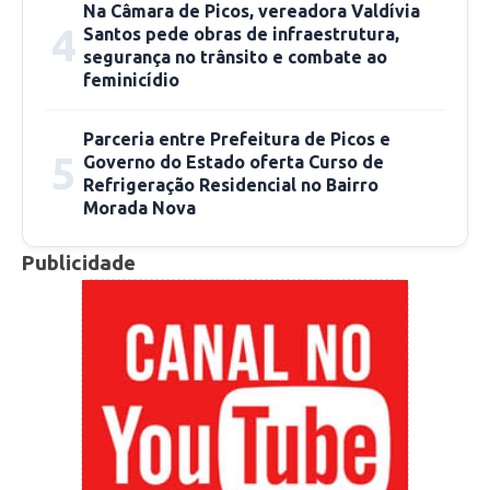
Na Câmara de Picos, vereadora Valdívia
educação. A cada três dias de trabalho, um dia
4
Santos pede obras de infraestrutura,
de remissão de pena. Vejo esse projeto com
segurança no trânsito e combate ao
bons olhos, já temos bons exemplos em outros
feminicídio
países e acredito que no Brasil deva funcionar.
Também é mais uma oportunidade para aquela
Parceria entre Prefeitura de Picos e
5
Governo do Estado oferta Curso de
pessoa ter uma qualificação e conseguir ser
Refrigeração Residencial no Bairro
inserida no mercado de trabalho após o
Morada Nova
cumprimento da pena”, disse Aldo Gil.
Publicidade
Fonte: ascom