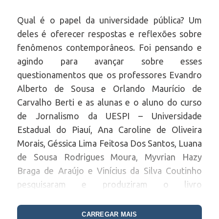
Qual é o papel da universidade pública? Um
deles é oferecer respostas e reflexões sobre
fenômenos contemporâneos. Foi pensando e
agindo para avançar sobre esses
questionamentos que os professores Evandro
Alberto de Sousa e Orlando Maurício de
Carvalho Berti e as alunas e o aluno do curso
de Jornalismo da UESPI – Universidade
Estadual do Piauí, Ana Caroline de Oliveira
Morais, Géssica Lima Feitosa Dos Santos, Luana
de Sousa Rodrigues Moura, Myvrian Hazy
Braga de Araújo e Vinícius da Silva Coutinho
pesquisaram e produziram o livro
Radiojornalismo e pandemia no Sertão Central
do Piauí
. A obra será lançada nesta terça-feira,
CARREGAR MAIS