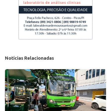
Géssica Santos
“A UESPI é a universidade que mais forma os
filhos dos pobres, que mais está próxima às
Notícias Relacionadas
demandas sociais do Piauí. Esse livro é uma
resposta a tudo isso e também mostra a
qualidade da pesquisa que a gente vem
fazendo. O livro traz pesquisas densas de um
alunado compromissado com as questões
sociais contemporâneas”, relata o professor
Evandro Alberto, um dos organizadores do