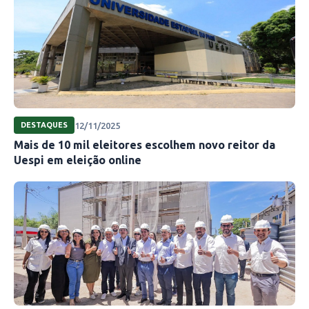
grande currículo em pesquisas e atividades de
pensamento sobre fenômenos
comunicacionais do Piauí.
“Foi muito gratificante o processo de escrita.
Poder escrever sobre algo que entendemos a
importância e seu significado para a sociedade,
12/11/2025
DESTAQUES
contribuindo assim de forma positiva para o
Mais de 10 mil eleitores escolhem novo reitor da
campo da pesquisa, é uma honra. Gratidão aos
Uespi em eleição online
nossos orientadores por essa oportunidade
ímpar”, destacou Géssica Santos, também
autora do livro.