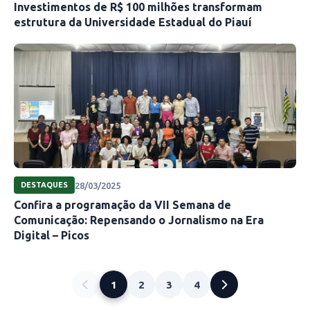
Investimentos de R$ 100 milhões transformam
estrutura da Universidade Estadual do Piauí
28/03/2025
DESTAQUES
Confira a programação da VII Semana de
Comunicação: Repensando o Jornalismo na Era
Myvrian Braga
Digital – Picos
A obra pode ser baixada gratuitamente por
este link:
1
2
3
4
https://editora.uespi.br/index.php/editora/catal