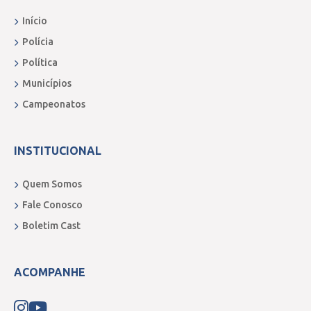
HORÁRIO:
19h (horário de Brasília)
Início
COMO: Via Youtube. Canal:
Polícia
www.youtube.com.br/orlandoberti
Política
Municípios
Fonte: ascom
Campeonatos
INSTITUCIONAL
Quem Somos
Fale Conosco
Boletim Cast
ACOMPANHE