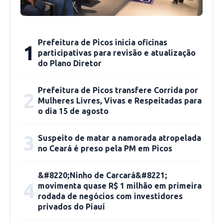
Prefeitura de Picos inicia oficinas
1
participativas para revisão e atualização
do Plano Diretor
Reitor da UESPI, Evandro Alberto
Prefeitura de Picos transfere Corrida por
2
Mulheres Livres, Vivas e Respeitadas para
o dia 15 de agosto
A obra tem o selo da EdUESPI – Editora da
Universidade Estadual do Piauí – e passou pelo
3
Suspeito de matar a namorada atropelada
crivo de conselho editoral. Conta com seis
no Ceará é preso pela PM em Picos
capítulos que falam como as emissoras de rádio
que têm programação jornalística e ecoam a
&#8220;Ninho de Carcará&#8221;
4
partir da cidade de Picos se portaram e se
movimenta quase R$ 1 milhão em primeira
rodada de negócios com investidores
portam durante o período da pandemia de
privados do Piauí
COVID-19.