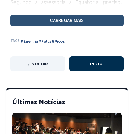
Segundo a assessoria a Equatorial precisou
designar uma equipe para realizar os reparos,
considerados bastante complexos.
CARREGAR MAIS
A assessoria informou ainda que o
TAGS:
#Energia
#Falta
#Picos
restabelecimento da energia elétrica se deu
por partes: “foi realizado em três etapas, com
restabelecimento do fornecimento para região
← VOLTAR
INÍCIO
do Hospital Regional Justino Luz de Picos
(HRJL) às 23h20 e para as demais áreas
atingidas a partir das 0h22”.
Últimas Notícias