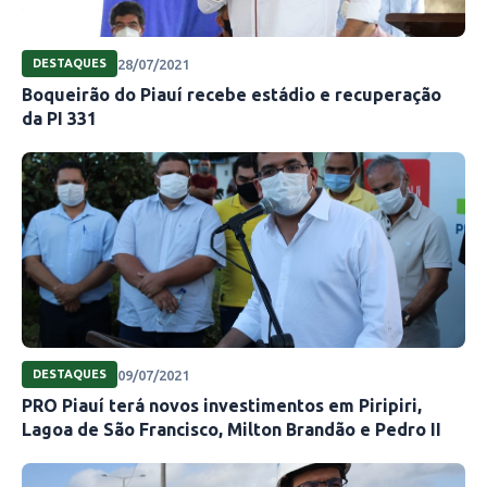
28/07/2021
DESTAQUES
Boqueirão do Piauí recebe estádio e recuperação
da PI 331
Foto: ascom
O programa foi criado com a consultoria da
Fundação Getúlio Vargas (FGV). “Esse é um
programa que vem a partir de um grande
09/07/2021
DESTAQUES
PRO Piauí terá novos investimentos em Piripiri,
aprendizado e de um grande trabalho que foi
Lagoa de São Francisco, Milton Brandão e Pedro II
feito com a secretaria, no qual analisamos as
experiências e evidências que encontramos no