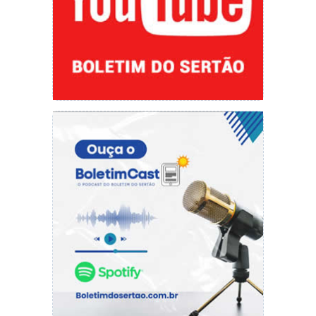
organizações civis e sociais, municípios, outras
entidades e trabalhará com sistema de
monitoramento e gestão. Assim, o governador
assinou a autorização para a publicação do
edital de credenciamento de entidades privadas
para prestação de serviços educacionais.
“O PROAJA é um programa inovador, que
busca fazer uma parceria ampla, tanto no setor
público quanto com o setor privado, para que
possamos levar alfabetização a essa população
piauiense que ainda não foi alfabetizada. Esse
programa vai percorrer todos os municípios,
tanto na zona urbana quanto da zona rural,
inclusive é importante que se diga que mais da
metade dessa população que ainda é