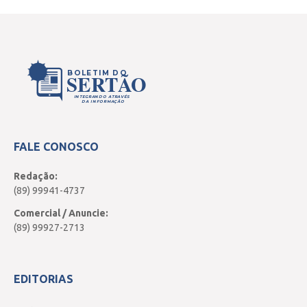
Educação”, frisou.
As entidades poderão se credenciar no site
https://www.seduc.pi.gov.br/aja/ onde
BOLETIM DO
SERTÃO
encontrarão todas informações sobre o
INTEGRANDO ATRAVÉS
programa.
DA INFORMAÇÃO
Fonte: pi.gov.br
FALE CONOSCO
Redação:
(89) 99941-4737
Comercial / Anuncie:
(89) 99927-2713
EDITORIAS