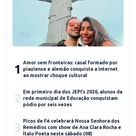
a estudar”, contou.
Amor sem fronteiras: casal formado por
1
piauiense e alemão conquista a internet
ao mostrar choque cultural
Em primeiro dia dos JEPI’s 2026, alunos da
2
rede municipal de Educação conquistam
pódio por seis vezes
Foto: ascom
Picos de Fé celebrará Nossa Senhora dos
3
De acordo com o chefe do Executivo estadual,
Remédios com show de Ana Clara Rocha e
o objetivo é oferecer um suporte para que a
Ítalo Poeta neste sábado (08)