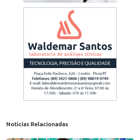
analfabeta acima dos 15 anos se encontra na
zona rural. Então, de fato, é um programa que
vai precisar de um grande engajamento social
para que a gente consiga chegar nesse cidadão
e permita que ele possa voltar à escola e
cumpra essa etapa importante da sua
escolarização, que é alfabetização, e na
sequência ele pode seguir na Educação de
Jovens e Adultos (EJA)”, ressaltou o secretário
da Educação, Ellen Gera.
Os estudantes matriculados no PROAJA,
receberão, do Governo do Estado, uma bolsa
no valor de R$400,00 para motivá-los ainda
Notícias Relacionadas
mais, serão monitorados para identificação do
nível de alfabetização e, ao final, receberão