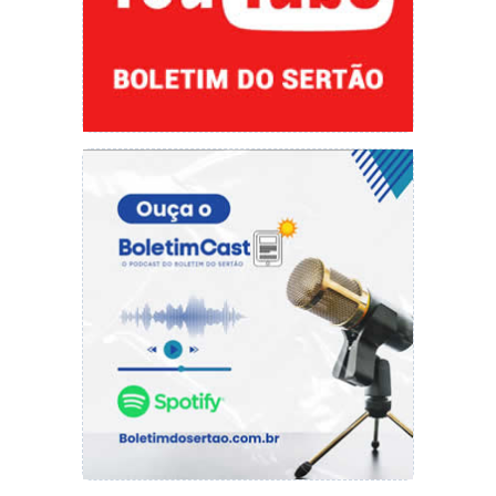
estava alinhado em um política de comunicação
incoerente com a realidade”, afirmou
mencionando o fato de o presidente ter
comparado a doença a uma “gripezinha”.
Kassab também criticou a “politização” da
vacina contra a covid-19. “Não nos leva a lugar
algum. Não é possível que se faça política com
algo tão grave. Espero que o Brasil possa
começar a vacinação nas próximas semanas,
assim como outros países”, sinalizou.
Ao comentar as eleições presidenciais de 2022,
Kassab também citou Ciro Gomes (PDT) como
um “candidato fortíssimo” e disse que a união
entre PDT e PSB já está consolidada. “Ciro