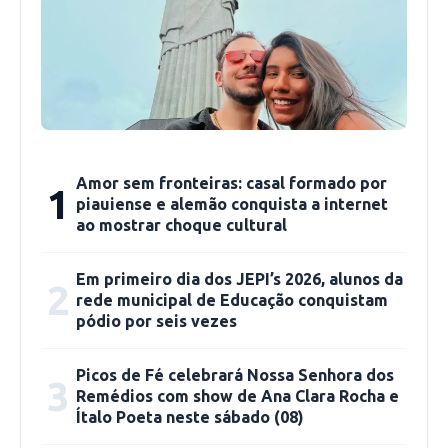
Quando questionado, sobre um eventual apoio
do PSD ao ex-ministro Sérgio Moro ou ao
apresentador Luciano Huck, Kassab voltou a
defender a ideia de lançar candidatura própria
“entre esses nomes”.
Amor sem fronteiras: casal formado por
1
Na sua análise, o presidente Jair Bolsonaro
piauiense e alemão conquista a internet
(sem partido) continua como favorito à
ao mostrar choque cultural
reeleição. “Ele tem eleitor ideologicamente
afinado com ele, realizações do governo e o
Em primeiro dia dos JEPI’s 2026, alunos da
2
rede municipal de Educação conquistam
eleitor que rejeita a esquerda, mas tem dois
pódio por seis vezes
anos pela frente que não pode escorregar”,
analisou.
Picos de Fé celebrará Nossa Senhora dos
3
Remédios com show de Ana Clara Rocha e
Ítalo Poeta neste sábado (08)
Sobre a possibilidade de o presidente migrar
para o PSD, Kassab argumentou que Bolsonaro