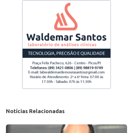
Gomes já se considera candidato de dois
partidos. Não é pouca coisa e tenho certeza
que será um grande nome”, pontuou.
Quanto à esquerda, Kassab considera que a
frente deve ter pelo menos dois candidatos,
elencando como eventuais concorrentes do
pleito Guilherme Boulos (PSOL), algum nome
indicado pelo Partido dos Trabalhadores (PT) e
Ciro Gomes (PDT).
Ele também disse ver o governador de São
Paulo, João Doria (PSDB), fortalecido para o
Notícias Relacionadas
pleito.
Para Kassab, as eleições municipais de 2020