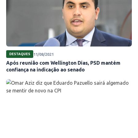
sinalizaram que o “eleitor continua preferindo
propostas moderadas”. “O eleitor brasileiro
sempre se posicionou a favor de candidatos
moderados, equilibrados, de candidaturas de
centro”, avaliou.
11/08/2021
DESTAQUES
Fonte: Estadão Conteúdo
Após reunião com Wellington Dias, PSD mantém
confiança na indicação ao senado