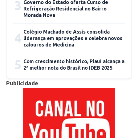
3
Governo do Estado oferta Curso de
situação do município foi possível graças a
Refrigeração Residencial no Bairro
Câmara Municipal. Ao constatar a situação dos
Morada Nova
servidores públicos municipais, a sindicalista
Colégio Machado de Assis consolida
informou que formalizou as denúncias no
4
liderança em aprovações e celebra novos
Ministério Público do Piauí (MPPI) e no
calouros de Medicina
Ministério Público Federal (MPF).
“Denunciamos essas mazelas nos Ministérios
5
Com crescimento histórico, Piauí alcança a
Público Estadual e Federal”, declarou.
2ª melhor nota do Brasil no IDEB 2025
Publicidade
Diante do quadro encontrado, Leidiane
afirmou que também procurou fazer com que a
sociedade tomasse conhecimento da situação.
“Fiz inúmeras exposições dessa chaga aberta
que é pútrida e fétida. Tentei conscientizar ao
máximo os trabalhadores da negação de seus
direitos”, ressaltou.