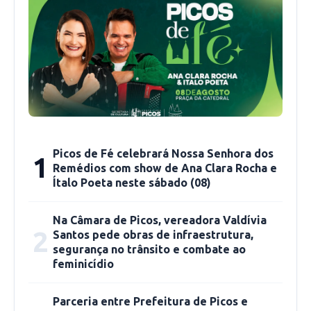
mazelas que encontramos no município, depois
de passarmos a observar os balancetes da
prefeitura”, relatou.
Picos de Fé celebrará Nossa Senhora dos
1
Remédios com show de Ana Clara Rocha e
Ítalo Poeta neste sábado (08)
Na Câmara de Picos, vereadora Valdívia
2
Santos pede obras de infraestrutura,
segurança no trânsito e combate ao
feminicídio
Parceria entre Prefeitura de Picos e
O acesso aos documentos públicos sobre a