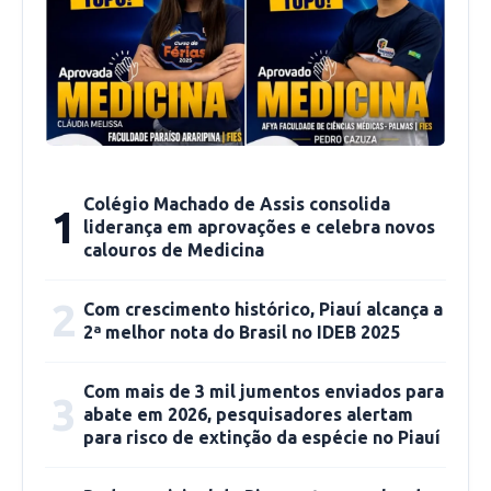
vidros, bem como da disponibilidade dos
presidentes Celso Barros – Seccional Piauí e
Beto Simonetti – OAB Nacional, para estarem
presentes, divulgaremos a nova data” disse
Maycon.
Colégio Machado de Assis consolida
1
liderança em aprovações e celebra novos
calouros de Medicina
2
Com crescimento histórico, Piauí alcança a
2ª melhor nota do Brasil no IDEB 2025
Com mais de 3 mil jumentos enviados para
3
abate em 2026, pesquisadores alertam
para risco de extinção da espécie no Piauí
Ver essa foto no Instagram