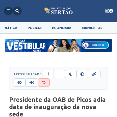
BOLETIM DO
SERTÃO
POLÍTICA
POLÍCIA
ECONOMIA
MUNICÍPIOS
G
ACESSIBILIDADE:
Presidente da OAB de Picos adia
data de inauguração da nova
sede