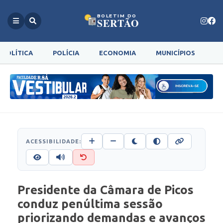
BOLETIM DO
SERTÃO
POLÍTICA
POLÍCIA
ECONOMIA
MUNICÍPIOS
G
ACESSIBILIDADE:
Presidente da Câmara de Picos
conduz penúltima sessão
priorizando demandas e avanços