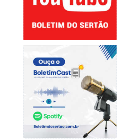
Reconhecimento pela atuação e contribuição
ao desenvolvimento da cidade.
“Participei a convite, ao lado do vereador
Chaguinha e de engenheiros que marcaram
história em Picos. Foi uma honra receber esse
diploma”, destacou.
Ainda durante a 17ª sessão ordinária, realizada
nesta quinta-feira (03), os parlamentares
apresentaram solicitações voltadas para
infraestrutura, saúde, mobilidade, assistência
social e iluminação pública. Diversos projetos
foram aprovados em primeira votação,
incluindo a criação do Dia Municipal do Agente
de Trânsito e do Dia Municipal do Doador de