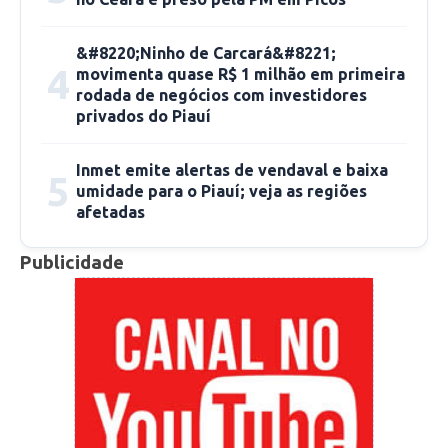
&#8220;Ninho de Carcará&#8221;
4
movimenta quase R$ 1 milhão em primeira
rodada de negócios com investidores
privados do Piauí
Inmet emite alertas de vendaval e baixa
5
umidade para o Piauí; veja as regiões
afetadas
Publicidade
Na mesma ocasião, o presidente Rinaldinho
comentou a homenagem que recebeu do
Conselho Regional de Engenharia e Agronomia
do Piauí (CREA-PI), durante evento realizado
em Picos como parte da programação do 12º
Congresso Estadual de Profissionais. Ele foi
agraciado com um Certificado de