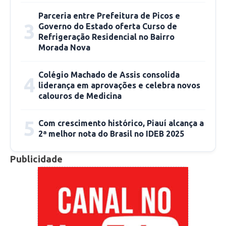
Nutricionista.
Parceria entre Prefeitura de Picos e
3
Governo do Estado oferta Curso de
Refrigeração Residencial no Bairro
Até o dia 30 de abril de 2021
: 03 Auxiliares
Morada Nova
Administrativos; 08 Auxiliares de Serviços
Gerais; 01 Odontólogo – Especialista em
Colégio Machado de Assis consolida
4
Periodontia; 01 Monitor de Esporte e Lazer; 01
liderança em aprovações e celebra novos
calouros de Medicina
Psicólogo; 02 Assistentes Sociais; 01 Motorista
SAMU; 01 Técnico de Enfermagem SAMU; 01
5
Com crescimento histórico, Piauí alcança a
Agente Comunitário de Saúde – zona cata-
2ª melhor nota do Brasil no IDEB 2025
vento; 02 Técnicos de Enfermagem – zona
rural.
Publicidade
Até o dia 28 de maio de 2021
: 01 Odontólogo
– Especialista em Endodontia; 04 Auxiliares de
Serviços Gerais; 02 Técnicos Fiscais da Receita
Municipal; 02 Analistas de Suporte de