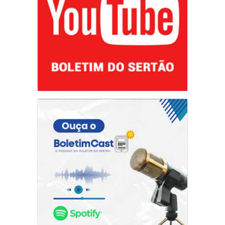
Informática; 01 Auditor Fiscal da Receita
Municipal; 01 Motoboy; 01 Fiscal de Serviços
Públicos; 01 Eletricista
Até o dia 30 de junho de 2021:
04 Auxiliares
de Serviços Gerais; 01 Fiscal de Obras e
Postura; 01 Fiscal de Serviços Públicos; 01
Motoboy; 01 Administrador de Empresas; 01
Analista de Suporte de Informática; 01 Auditor
Fiscal da Receita Municipal; 01 Engenheiro
Agronômico; 02 Técnicos Fiscais da Receita
Municipal.
O texto discorre ainda que o não cumprimento
do acordo acarretará em multa de R$
50.000,00. O compromisso será fiscalizado