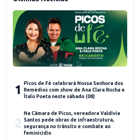
Até o dia 26 de fevereiro de 2021:
01
Professor de Ciências – zona rural; 03
Professores de Geografia – zona rural; 02
Professores de História – zona rural; 01
Professor de História – zona urbana; 02
Professores de Informática 02 Professores de
Português – zona urbana; 04 Merendeiras; 06
Auxiliares Administrativos.
Picos de Fé celebrará Nossa Senhora dos
1
Remédios com show de Ana Clara Rocha e
Até o dia 31 de março de 2021:
05
Ítalo Poeta neste sábado (08)
Merendeiras; 03 Auxiliares Administrativos; 08
Auxiliares de Serviços Gerais; 02 Agentes de
Na Câmara de Picos, vereadora Valdívia
2
Santos pede obras de infraestrutura,
Endemias; 01 Motorista Socorrista SAMU; 02
segurança no trânsito e combate ao
Técnicos de Enfermagem – zona rural; 01
feminicídio
Pedagogo – Especialidade Psicopedagogia; 01