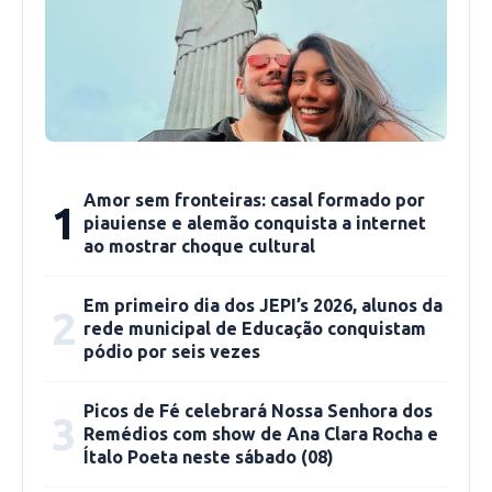
Aldo Gil, secretário de saúde e deputado
estadual, destacou a alegria da realização dessa
obra. “Estou especialmente feliz hoje porque
aqui foi a primeira promessa depois que entrei
na vida pública, quando visitei a unidade básica
aqui da Mirolândia na antiga sede e na minha
Amor sem fronteiras: casal formado por
1
opinião era a mais precária que existia no
piauiense e alemão conquista a internet
ao mostrar choque cultural
município. Levei para o prefeito Gil Paraibano,
que a primeira UBS que a gente conseguisse
Em primeiro dia dos JEPI’s 2026, alunos da
com algum parlamentar, que fosse aqui para o
2
rede municipal de Educação conquistam
povoado, aí o senador Elmano Férrer na época
pódio por seis vezes
conseguiu duas, onde nós colocamos uma, a
primeira já inaugurada no Louzinho Monteiro e
Picos de Fé celebrará Nossa Senhora dos
3
agora estamos aqui e muito feliz, inaugurando
Remédios com show de Ana Clara Rocha e
Ítalo Poeta neste sábado (08)
essa promessa que foi dada aqui para o povo,