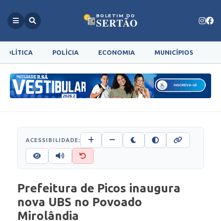
BOLETIM DO
SERTÃO
POLÍTICA
POLÍCIA
ECONOMIA
MUNICÍPIOS
G
ACESSIBILIDADE:
Prefeitura de Picos inaugura
nova UBS no Povoado
Mirolândia