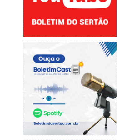
O prefeito Gil Paraibano também esteve
presente na cerimônia e destacou a
importância de mais uma obra entregue. “A
população em torno dessa UBS é muito grande,
uma região muito habitada onde o povo vai
desfrutar de uma assistência melhor na saúde,
estamos há quase 15 km de Picos e aqui será
um atendimento rápido e ágil”, ressaltou o
prefeito.
O vereador Dedé Monteiro e neto do
homenageado falou da alegria dessa
homenagem. “Elesbão do Miroró é um dos
pioneiros daqui, que hoje chama-se Mirolândia,
quando o prefeito nos procurou para fazer
essa homenagem eu recebi com a maior alegria