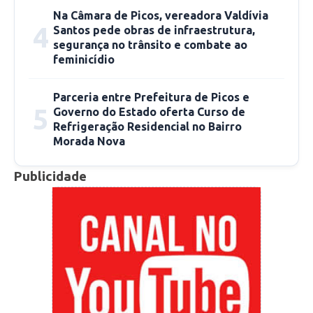
uma UBS padrão. Realmente Ministério da
Na Câmara de Picos, vereadora Valdívia
Saúde, onde a gente vai finalmente entregar
4
Santos pede obras de infraestrutura,
mais qualidade para a população aqui do
segurança no trânsito e combate ao
povoado e adjacências”, declarou o secretário e
feminicídio
deputado.
Parceria entre Prefeitura de Picos e
5
Governo do Estado oferta Curso de
Refrigeração Residencial no Bairro
Morada Nova
Publicidade