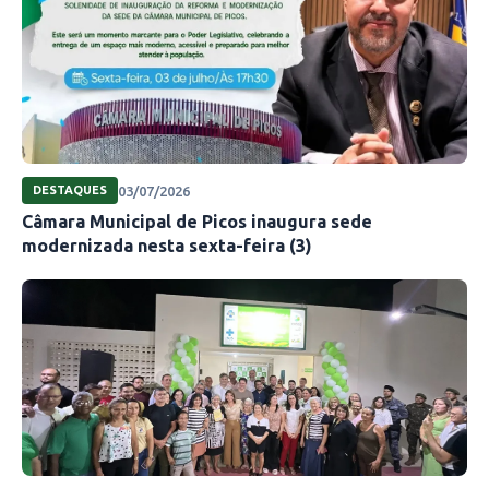
oferecendo à comunidade um acesso mais
facilitado a serviços médicos essenciais. Com a
nova unidade, a Prefeitura de Picos espera
melhorar a qualidade de vida dos moradores,
garantindo um atendimento digno e eficiente.
03/07/2026
DESTAQUES
Câmara Municipal de Picos inaugura sede
modernizada nesta sexta-feira (3)