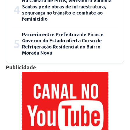
Na Câmara de Picos, vereadora Valdívia
4
Santos pede obras de infraestrutura,
segurança no trânsito e combate ao
feminicídio
Parceria entre Prefeitura de Picos e
5
Governo do Estado oferta Curso de
Refrigeração Residencial no Bairro
Morada Nova
Publicidade
Para José gentil, de 65 anos de Idade, a
vacinação é um maneira de salvar vidas, “Eu
acho que a pessoa que não tomou essa vacina
deveria raciocinar um pouco mais, e vim tomar
a vacina, porque a vacina é de muita
importância”, disse o idoso.