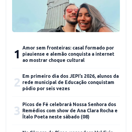
ganhou uma nova versão. ”O calendário de
vacinação ganhou uma novidade. Na luta contra
a Covid-19, o imunizante está com uma nova
versão, contra uma cepa atual, a inclusão da
vacina Monovalente XBB na estratégia de
vacinação”, explicou o Coordenador.
Amor sem fronteiras: casal formado por
1
piauiense e alemão conquista a internet
ao mostrar choque cultural
O Coordenador destacou também, a
importância de manter a caderneta e vacinação
Em primeiro dia dos JEPI’s 2026, alunos da
sempre atualizada. “A emergência de saúde
2
rede municipal de Educação conquistam
pública para Covid-19 acabou, mas o vírus
pódio por seis vezes
continua a circular e sofre mutações. Por isso, é
importante que as pessoas mantenham sua
Picos de Fé celebrará Nossa Senhora dos
3
vacinação atualizada”, pontuou.
Remédios com show de Ana Clara Rocha e
Ítalo Poeta neste sábado (08)