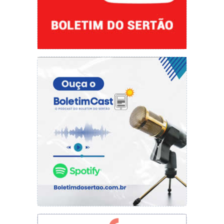
Confira o cronograma de vacinação:
VACINA COVID-19 MONOVALENTE (XBB)
25/06
– Pessoas de 60 anos e mais.
CPF, Cartão do SUS, Cartão de vacinação.
Local:
CEMPI das 08h às 12h
OBS:
Intervalo mínimo de três meses após a
última dose da vacina contra a Covid-19;
VACINA COVID-19 MONOVALENTE (XBB)
26/06
Gestantes e Puérperas, Trabalhadores