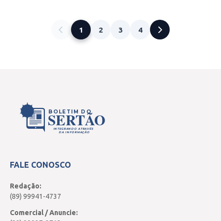
1
2
3
4
CCOM/PMP
BOLETIM DO
SERTÃO
INTEGRANDO ATRAVÉS
DA INFORMAÇÃO
FALE CONOSCO
Redação:
(89) 99941-4737
Comercial / Anuncie: