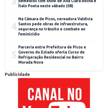
3
Remédios com show de Ana Clara Rocha e
Ítalo Poeta neste sábado (08)
Na Câmara de Picos, vereadora Valdívia
4
Santos pede obras de infraestrutura,
segurança no trânsito e combate ao
feminicídio
Parceria entre Prefeitura de Picos e
5
Governo do Estado oferta Curso de
Refrigeração Residencial no Bairro
Morada Nova
O ápice do evento foi a contagem regressiva
Publicidade
liderada pelo prefeito, Dr. Pablo Santos (PT).
As luzes de Natal se acenderam
simultaneamente em diversos pontos
estratégicos da cidade, transformando o
cenário: