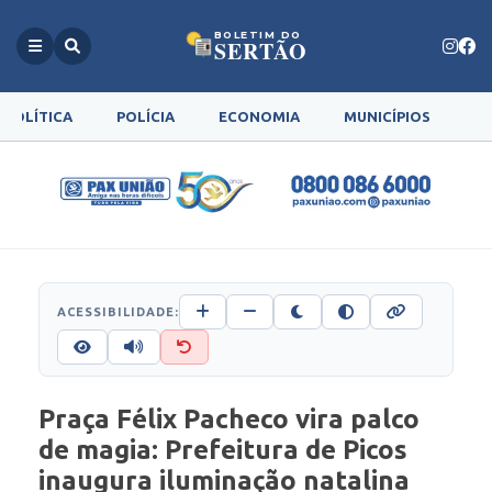
BOLETIM DO
SERTÃO
POLÍTICA
POLÍCIA
ECONOMIA
MUNICÍPIOS
G
ACESSIBILIDADE:
Praça Félix Pacheco vira palco
de magia: Prefeitura de Picos
inaugura iluminação natalina