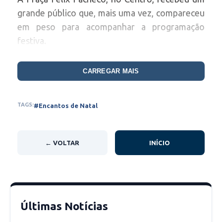
grande público que, mais uma vez, compareceu
em peso para acompanhar a programação
festiva.
CARREGAR MAIS
TAGS:
#Encantos de Natal
← VOLTAR
INÍCIO
Últimas Notícias
Música, Dança e Contagem Regressiva