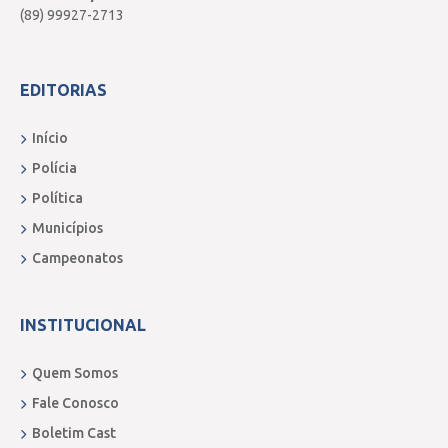
cantora picoense Laércia Dantas, que
(89) 99927-2713
recentemente viralizou nas redes sociais, fez
uma “palinha” que gerou frisson entre o
EDITORIAS
público presente.
Início
Polícia
Política
Municípios
Campeonatos
INSTITUCIONAL
Quem Somos
Fale Conosco
Boletim Cast