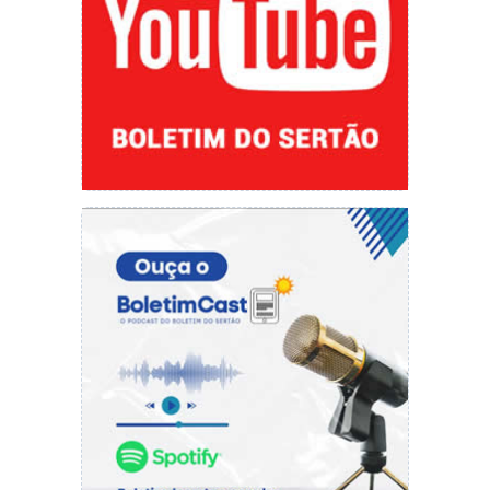
Praças Félix Pacheco e Josnio Ferreira
Avenida Getúlio Vargas
Igrejinha do Sagrado Coração de Jesus
Igreja Matriz Nossa Senhora dos Remédios
Balão do Bairro Junco
O acender das luzes foi seguido por uma
apresentação do Coral Vitória de Cristo da
Assembleia de Deus e, logo após, o grandioso
Espetáculo Sonho de Uma Noite de Natal, um
musical que encantou crianças e adultos com
muito brilho e magia.