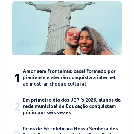
O evento foi embalado por uma série de
apresentações que levaram arte e cultura ao
público picoense. A Banda Maestro Antônio
Lélis abriu a noite, empolgando os presentes
com clássicos da música nacional.
Em seguida, o Ballet da SECULT emocionou o
público, contando com um solo da professora
Amor sem fronteiras: casal formado por
1
Denise Ferreira, seguido pela apresentação do
piauiense e alemão conquista a internet
ao mostrar choque cultural
corpo de ballet, formado por crianças e
adolescentes da Secretaria. A atriz Ruthe
Em primeiro dia dos JEPI’s 2026, alunos da
Barão também participou da programação, com
2
rede municipal de Educação conquistam
uma apresentação especial antes do ponto alto
pódio por seis vezes
da noite.
Picos de Fé celebrará Nossa Senhora dos