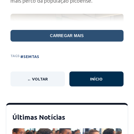
mais perto da população picoense.
CARREGAR MAIS
TAGS:
#SEMTAS
← VOLTAR
INÍCIO
Dezenas de pessoas compareceram à Escola
Últimas Notícias
Municipal Helvídio Nunes de Barros onde o
“Projeto Semtas na Comunidade”