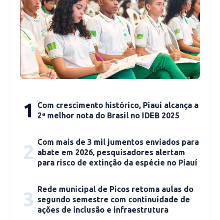
disponibilizou atualização do Cadastro Único /
Bolsa Família, emissão de Carteira de
Identidade, Carteira do autista, Carteira do
idoso, Carteira de fibromialgia, Passe livre do
idoso, Passe livre autista e PCD, Passe cultural
autista e PCD, ID Jovem e orientação para
acesso ao Benefício de Prestação Continuada.
1
Com crescimento histórico, Piauí alcança a
Também foram realizadas atividades lúdicas
2ª melhor nota do Brasil no IDEB 2025
para as crianças, atendimentos ao consumidor
com o PROCON, além de ofertados serviços da
Com mais de 3 mil jumentos enviados para
2
abate em 2026, pesquisadores alertam
Secretaria de Saúde, como medição de pressão
para risco de extinção da espécie no Piauí
arterial, teste de glicemia, orientações e
distribuição de materiais.
Rede municipal de Picos retoma aulas do
3
segundo semestre com continuidade de
ações de inclusão e infraestrutura