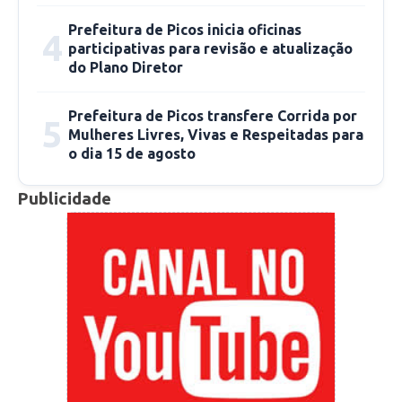
Prefeitura de Picos inicia oficinas
4
participativas para revisão e atualização
do Plano Diretor
Prefeitura de Picos transfere Corrida por
5
Mulheres Livres, Vivas e Respeitadas para
o dia 15 de agosto
Publicidade
A iniciativa ainda contou com o cadastramento
para tarifa social de energia e efetuou a troca
de lâmpadas ineficientes por lâmpadas de LED.
Além da população do Povoado Fátima do
Piauí, essa segunda etapa do “Projeto Semtas