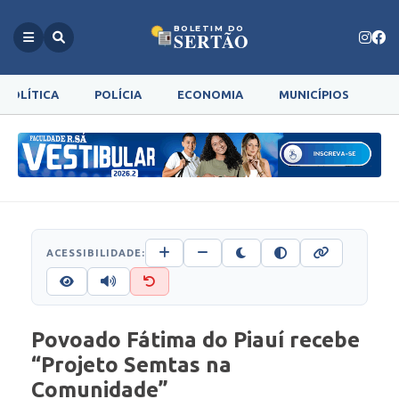
BOLETIM DO
SERTÃO
POLÍTICA
POLÍCIA
ECONOMIA
MUNICÍPIOS
G
ACESSIBILIDADE:
Povoado Fátima do Piauí recebe
“Projeto Semtas na
Comunidade”